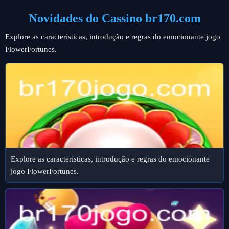
Novidades do Cassino br170.com
Explore as características, introdução e regras do emocionante jogo
FlowerFortunes.
Explore as características, introdução e regras do emocionante
jogo FlowerFortunes.