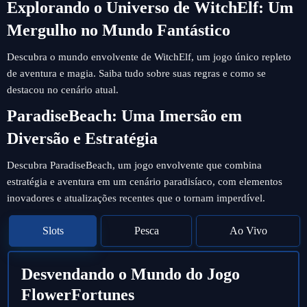
Explorando o Universo de WitchElf: Um
Mergulho no Mundo Fantástico
Descubra o mundo envolvente de WitchElf, um jogo único repleto
de aventura e magia. Saiba tudo sobre suas regras e como se
destacou no cenário atual.
ParadiseBeach: Uma Imersão em
Diversão e Estratégia
Descubra ParadiseBeach, um jogo envolvente que combina
estratégia e aventura em um cenário paradisíaco, com elementos
inovadores e atualizações recentes que o tornam imperdível.
Slots
Pesca
Ao Vivo
Desvendando o Mundo do Jogo
FlowerFortunes