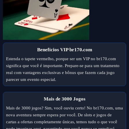
Benefícios VIP br170.com
Estenda o tapete vermelho, porque ser um VIP no br170.com
significa que você é importante. Prepare-se para um tratamento
real com vantagens exclusivas e bônus que fazem cada jogo
parecer um evento especial.
Mais de 3000 Jogos
Mais de 3000 jogos? Sim, você ouviu certo! No br170.com, uma
nova aventura sempre espera por você. De slots e jogos de
cartas a ofertas completamente únicas, temos tudo o que você
pode imaginar aqui, garantindo que você nunca se entediará.