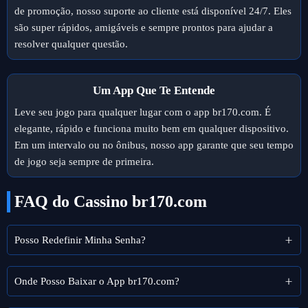
de promoção, nosso suporte ao cliente está disponível 24/7. Eles
são super rápidos, amigáveis e sempre prontos para ajudar a
resolver qualquer questão.
Um App Que Te Entende
Leve seu jogo para qualquer lugar com o app br170.com. É
elegante, rápido e funciona muito bem em qualquer dispositivo.
Em um intervalo ou no ônibus, nosso app garante que seu tempo
de jogo seja sempre de primeira.
FAQ do Cassino br170.com
Posso Redefinir Minha Senha?
Onde Posso Baixar o App br170.com?