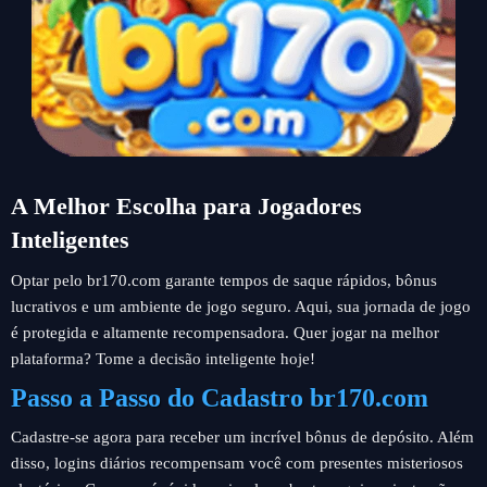
A Melhor Escolha para Jogadores
Inteligentes
Optar pelo br170.com garante tempos de saque rápidos, bônus
lucrativos e um ambiente de jogo seguro. Aqui, sua jornada de jogo
é protegida e altamente recompensadora. Quer jogar na melhor
plataforma? Tome a decisão inteligente hoje!
Passo a Passo do Cadastro br170.com
Cadastre-se agora para receber um incrível bônus de depósito. Além
disso, logins diários recompensam você com presentes misteriosos