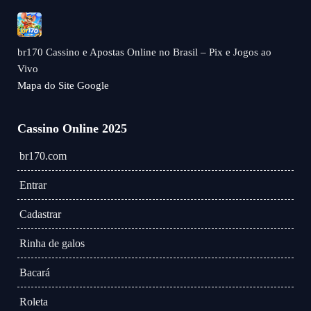
br170 Cassino e Apostas Online no Brasil – Pix e Jogos ao
Vivo
Mapa do Site Google
Cassino Online 2025
br170.com
Entrar
Cadastrar
Rinha de galos
Bacará
Roleta