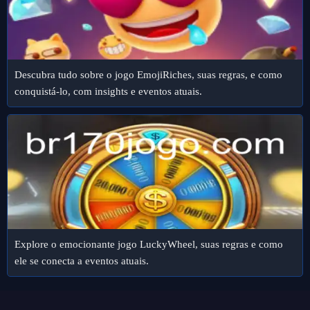
Descubra tudo sobre o jogo EmojiRiches, suas regras, e como
conquistá-lo, com insights e eventos atuais.
Explore o emocionante jogo LuckyWheel, suas regras e como
ele se conecta a eventos atuais.