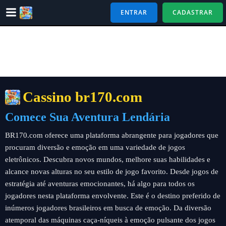
Pular
ENTRAR
CADASTRAR
para
o
conteúdo
Cassino br170.com
Comece Sua Aventura Lendária
BR170.com oferece uma plataforma abrangente para jogadores que
procuram diversão e emoção em uma variedade de jogos
eletrônicos. Descubra novos mundos, melhore suas habilidades e
alcance novas alturas no seu estilo de jogo favorito. Desde jogos de
estratégia até aventuras emocionantes, há algo para todos os
jogadores nesta plataforma envolvente. Este é o destino preferido de
inúmeros jogadores brasileiros em busca de emoção. Da diversão
atemporal das máquinas caça-níqueis à emoção pulsante dos jogos