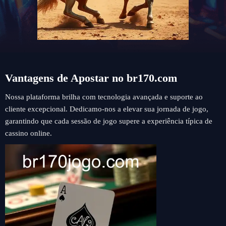
Vantagens de Apostar no br170.com
Nossa plataforma brilha com tecnologia avançada e suporte ao
cliente excepcional. Dedicamo-nos a elevar sua jornada de jogo,
garantindo que cada sessão de jogo supere a experiência típica de
cassino online.