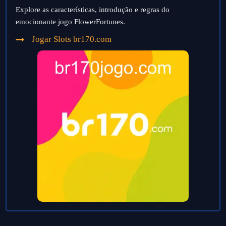
Explore as características, introdução e regras do
emocionante jogo FlowerFortunes.
Jogar Slots br170.com