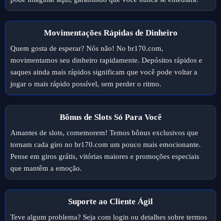
Movimentações Rápidas de Dinheiro
Quem gosta de esperar? Nós não! No br170.com,
movimentamos seu dinheiro rapidamente. Depósitos rápidos e
saques ainda mais rápidos significam que você pode voltar a
jogar o mais rápido possível, sem perder o ritmo.
Bônus de Slots Só Para Você
Amantes de slots, comemorem! Temos bônus exclusivos que
tornam cada giro no br170.com um pouco mais emocionante.
Pense em giros grátis, vitórias maiores e promoções especiais
que mantêm a emoção.
Suporte ao Cliente Ágil
Teve algum problema? Seja com login ou detalhes sobre termos