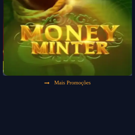
Mais Promoções