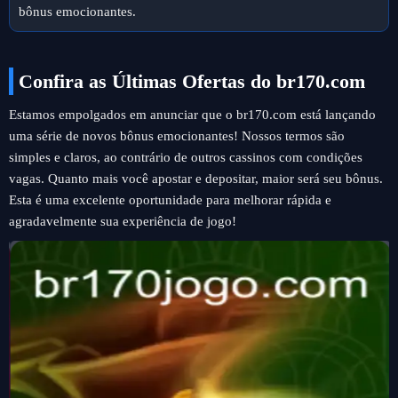
bônus emocionantes.
Confira as Últimas Ofertas do br170.com
Estamos empolgados em anunciar que o br170.com está lançando
uma série de novos bônus emocionantes! Nossos termos são
simples e claros, ao contrário de outros cassinos com condições
vagas. Quanto mais você apostar e depositar, maior será seu bônus.
Esta é uma excelente oportunidade para melhorar rápida e
agradavelmente sua experiência de jogo!