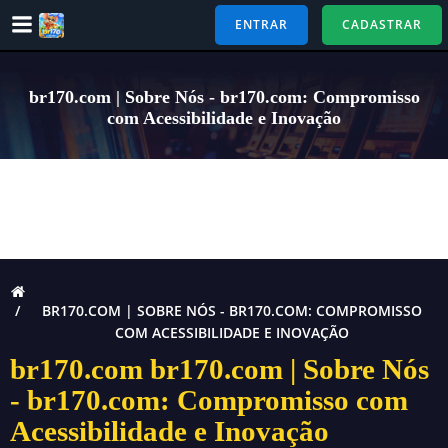
Pular
ENTRAR
CADASTRAR
para
o
conteúdo
br170.com | Sobre Nós - br170.com: Compromisso
com Acessibilidade e Inovação
BR170.COM | SOBRE NÓS - BR170.COM: COMPROMISSO
COM ACESSIBILIDADE E INOVAÇÃO
br170.com br170.com | Sobre Nós
- br170.com: Compromisso com
Acessibilidade e Inovação